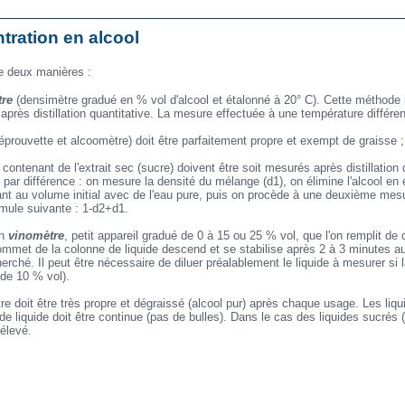
tration en alcool
e deux manières :
tre
(densimètre gradué en % vol d'alcool et étalonné à 20° C). Cette méthode
u après distillation quantitative. La mesure effectuée à une température diff
éprouvette et alcoomètre) doit être parfaitement propre et exempt de graisse ; 
ontenant de l'extrait sec (sucre) doivent être soit mesurés après distillation q
 par différence : on mesure la densité du mélange (d1), on élimine l'alcool en 
t au volume initial avec de l'eau pure, puis on procède à une deuxième mesur
rmule suivante : 1-d2+d1.
un
vinomètre
, petit appareil gradué de 0 à 15 ou 25 % vol, que l'on remplit de
ommet de la colonne de liquide descend et se stabilise après 2 à 3 minutes a
erché. Il peut être nécessaire de diluer préalablement le liquide à mesurer si l
de 10 % vol).
e doit être très propre et dégraissé (alcool pur) après chaque usage. Les liqui
 de liquide doit être continue (pas de bulles). Dans le cas des liquides sucrés
 élevé.