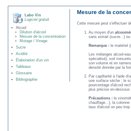
Mesure de la concen
Labo Vin
Logiciel gratuit
Cette mesure peut s'effectuer d
Alcool
Dilution d'alcool
Au moyen d'un
alcoomè
Mesure de la concentration
sans extrait (sucre...) o
Mutage / Vinage
Remarque :
le matériel (
Sucre
Acidité
Les mélanges alcool-eau c
spécialisé), soit mesurés
Élaboration d'un vin
son volume et en ramenan
Tableaux
densité donnée par la fo
Glossaire
Par capillarité à l'aide d'
Bibliographie
une surface sèche ; le s
pourcentage d'alcool rech
plus précise en-dessous 
Précautions :
le vinomètr
chauffage...), la colonne
taux d'alcool un peu trop