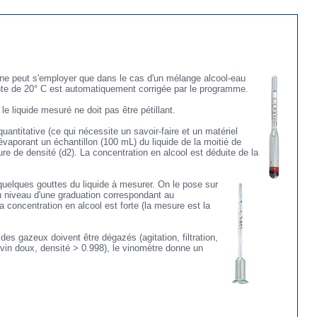
 ne peut s'employer que dans le cas d'un mélange alcool-eau
érente de 20° C est automatiquement corrigée par le programme
.
le liquide mesuré ne doit pas être pétillant.
uantitative (ce qui nécessite un savoir-faire et un matériel
évaporant un échantillon (100 mL) du liquide de la moitié de
e de densité (d2). La concentration en alcool est déduite de la
 quelques gouttes du liquide à mesurer. On le pose sur
u niveau d'une graduation correspondant au
a concentration en alcool est forte (la mesure est la
des gazeux doivent être dégazés (agitation, filtration,
 (vin doux, densité > 0.998), le vinomètre donne un